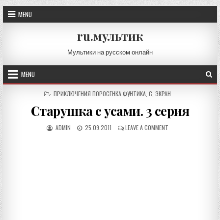
Skip
MENU
to
content
ru.мультик
Мультики на русском онлайн
MENU
POSTED
ПРИКЛЮЧЕНИЯ ПОРОСЕНКА ФУНТИКА
,
С
,
ЭКРАН
IN
Старушка с усами. 3 серия
AUTHOR:
PUBLISHED
ON
ADMIN
25.09.2011
LEAVE A COMMENT
DATE:
СТАРУШКА
С
УСАМИ.
3
СЕРИЯ