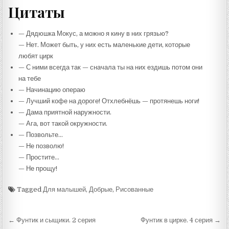
Цитаты
— Дядюшка Мокус, а можно я кину в них грязью?
— Нет. Может быть, у них есть маленькие дети, которые
любят цирк
— С ними всегда так — сначала ты на них ездишь потом они
на тебе
— Начинацию операю
— Лучший кофе на дороге! Отхлебнёшь — протянешь ноги!
— Дама приятной наружности.
— Ага, вот такой окружности.
— Позвольте…
— Не позволю!
— Простите…
— Не прощу!
Tagged
Для малышей
,
Добрые
,
Рисованные
Навигация
← Фунтик и сыщики. 2 серия
Фунтик в цирке. 4 серия →