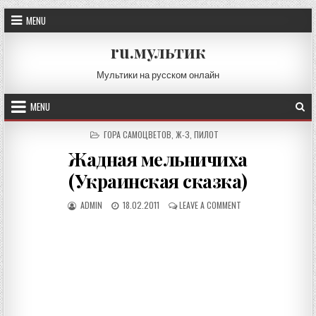
Skip
MENU
to
content
ru.мультик
Мультики на русском онлайн
MENU
POSTED
ГОРА САМОЦВЕТОВ
,
Ж-З
,
ПИЛОТ
IN
Жадная мельничиха
(Украинская сказка)
AUTHOR:
PUBLISHED
ON
ADMIN
18.02.2011
LEAVE A COMMENT
DATE:
ЖАДНАЯ
МЕЛЬНИЧИХА
(УКРАИНСКАЯ
СКАЗКА)