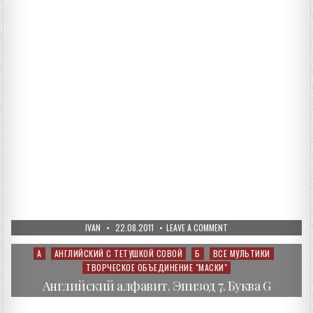
AUTHOR:
PUBLISHED
ON
IVAN
22.08.2011
LEAVE A COMMENT
DATE:
АНГЛИЙСКИЙ
АЛФАВИТ.
ЭПИЗОД
А
АНГЛИЙСКИЙ С ТЕТУШКОЙ СОВОЙ
Б
ВСЕ МУЛЬТИКИ
Posted
8.
ТВОРЧЕСКОЕ ОБЪЕДИНЕНИЕ "МАСКИ"
in
БУКВА
H
Английский алфавит. Эпизод 7. Буква G