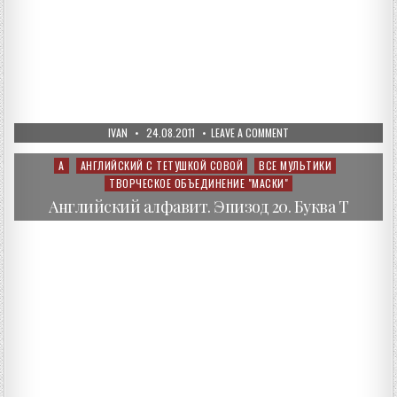
AUTHOR:
PUBLISHED
ON
IVAN
24.08.2011
LEAVE A COMMENT
DATE:
АНГЛИЙСКИЙ
АЛФАВИТ.
ЭПИЗОД
А
АНГЛИЙСКИЙ С ТЕТУШКОЙ СОВОЙ
ВСЕ МУЛЬТИКИ
Posted
21.
ТВОРЧЕСКОЕ ОБЪЕДИНЕНИЕ "МАСКИ"
in
БУКВА
U
Английский алфавит. Эпизод 20. Буква T