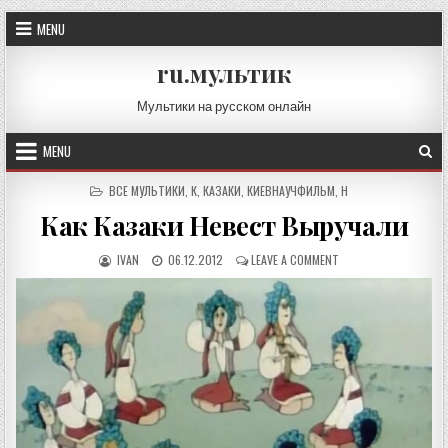
Skip
MENU
to
content
ru.мультик
Мультики на русском онлайн
MENU
POSTED
ВСЕ МУЛЬТИКИ
,
К
,
КАЗАКИ
,
КИЕВНАУЧФИЛЬМ
,
Н
IN
Как Казаки Невест Выручали
AUTHOR:
PUBLISHED
ON
IVAN
06.12.2012
LEAVE A COMMENT
DATE:
КАК
КАЗАКИ
НЕВЕСТ
ВЫРУЧАЛИ