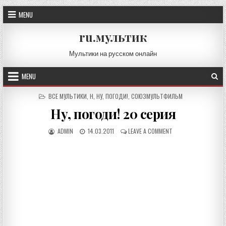
Skip
MENU
to
content
ru.мультик
Мультики на русском онлайн
MENU
POSTED
ВСЕ МУЛЬТИКИ
,
Н
,
НУ, ПОГОДИ!
,
СОЮЗМУЛЬТФИЛЬМ
IN
Ну, погоди! 20 серия
AUTHOR:
PUBLISHED
ON
ADMIN
14.03.2011
LEAVE A COMMENT
DATE:
НУ,
ПОГОДИ!
20
СЕРИЯ