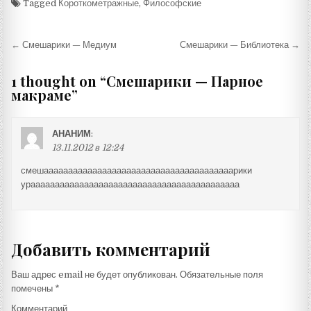
Tagged
Короткометражные
,
Философские
Навигация
← Смешарики — Медиум
Смешарики — Библиотека →
по
1 thought on “
Смешарики — Парное
записям
макраме
”
АНАНИМ
:
13.11.2012 в 12:24
смешааааааааааааааааааааааааааааааааааааааарики
урааааааааааааааааааааааааааааааааааааааааааа
Добавить комментарий
Ваш адрес email не будет опубликован.
Обязательные поля
помечены
*
Комментарий