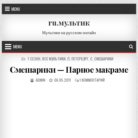
Skip
MENU
to
content
ru.мультик
Мультики на русском онлайн
MENU
POSTED
7 СЕЗОН
,
ВСЕ МУЛЬТИКИ
,
П
,
ПЕТЕРБУРГ
,
С
,
СМЕШАРИКИ
IN
Смешарики — Парное макраме
AUTHOR:
PUBLISHED
К
ADMIN
06.05.2011
1 КОММЕНТАРИЙ
DATE:
ЗАПИСИ
СМЕШАРИКИ
—
ПАРНОЕ
МАКРАМЕ