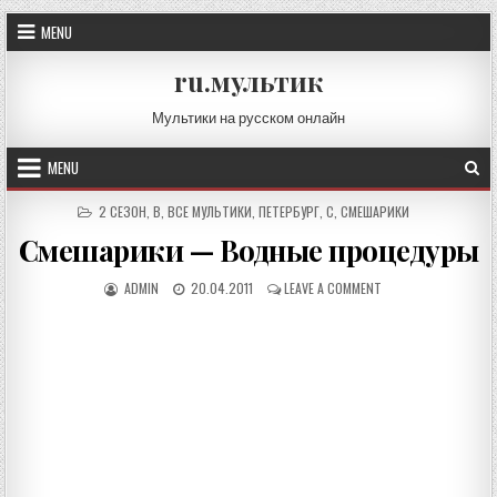
Skip
MENU
to
content
ru.мультик
Мультики на русском онлайн
MENU
POSTED
2 СЕЗОН
,
В
,
ВСЕ МУЛЬТИКИ
,
ПЕТЕРБУРГ
,
С
,
СМЕШАРИКИ
IN
Смешарики — Водные процедуры
AUTHOR:
PUBLISHED
ON
ADMIN
20.04.2011
LEAVE A COMMENT
DATE:
СМЕШАРИКИ
—
ВОДНЫЕ
ПРОЦЕДУРЫ