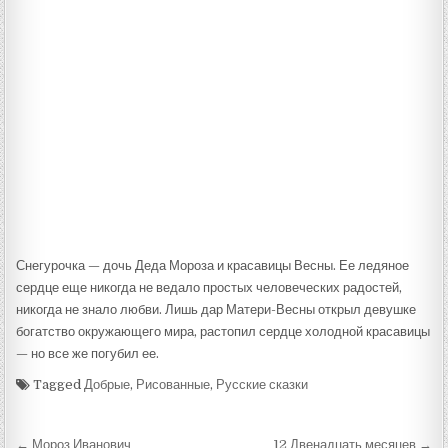
Снегурочка — дочь Деда Мороза и красавицы Весны. Ее ледяное
сердце еще никогда не ведало простых человеческих радостей,
никогда не знало любви. Лишь дар Матери-Весны открыл девушке
богатство окружающего мира, растопил сердце холодной красавицы
— но все же погубил ее.
Tagged
Добрые
,
Рисованные
,
Русские сказки
Навигация
← Мороз Иванович
12 Двенадцать месяцев →