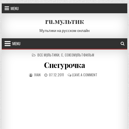
Skip
MENU
to
content
ru.мультик
Мультики на русском онлайн
MENU
POSTED
ВСЕ МУЛЬТИКИ
,
С
,
СОЮЗМУЛЬТФИЛЬМ
IN
Снегурочка
AUTHOR:
PUBLISHED
ON
IVAN
07.12.2011
LEAVE A COMMENT
DATE:
СНЕГУРОЧКА