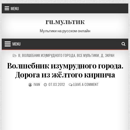
Skip
MENU
to
content
ru.мультик
Мультики на русском онлайн
MENU
POSTED
В
,
ВОЛШЕБНИК ИЗУМРУДНОГО ГОРОДА
,
ВСЕ МУЛЬТИКИ
,
Д
,
ЭКРАН
IN
Волшебник изумрудного города.
Дорога из жёлтого кирпича
AUTHOR:
PUBLISHED
ON
IVAN
07.03.2012
LEAVE A COMMENT
DATE:
ВОЛШЕБНИК
ИЗУМРУДНОГО
ГОРОДА.
ДОРОГА
ИЗ
ЖЁЛТОГО
КИРПИЧА