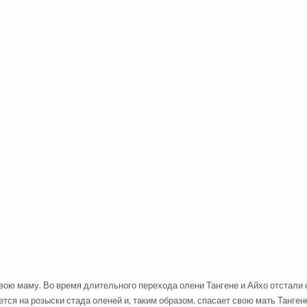
вою маму. Во время длительного перехода олени Тангене и Айхо отстали о
тся на розыски стада оленей и, таким образом, спасает свою мать Танген