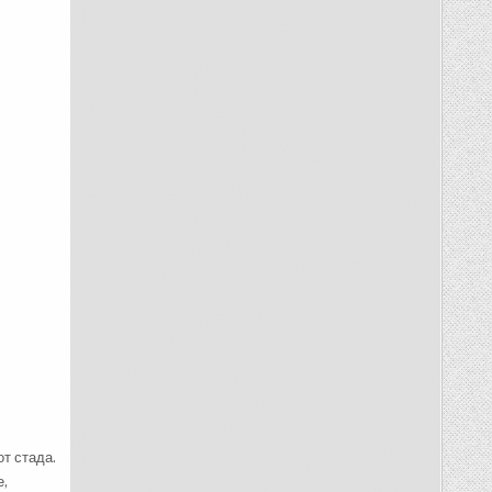
т стада.
е,