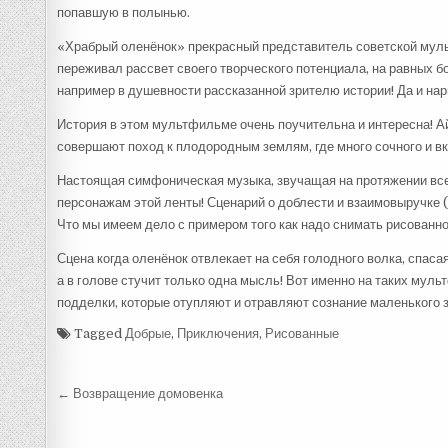
попавшую в полынью.
«Храбрый оленёнок» прекрасный представитель советской мул
переживал рассвет своего творческого потенциала, на равных б
например в душевности рассказанной зрителю истории! Да и нар
История в этом мультфильме очень поучительна и интересна! А
совершают поход к плодородным землям, где много сочного и вк
Настоящая симфоническая музыка, звучащая на протяжении все
персонажам этой ленты! Сценарий о доблести и взаимовыручке (н
Что мы имеем дело с примером того как надо снимать рисованное
Сцена когда оленёнок отвлекает на себя голодного волка, спас
а в голове стучит только одна мысль! Вот именно на таких мул
подделки, которые отупляют и отравляют сознание маленького 
Tagged
Добрые
,
Приключения
,
Рисованные
Навигация
← Возвращение домовенка
по