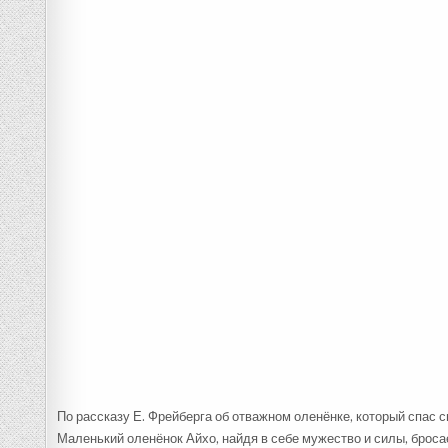
По рассказу Е. Фрейберга об отважном оленёнке, который спас с
Маленький оленёнок Айхо, найдя в себе мужество и силы, бросае