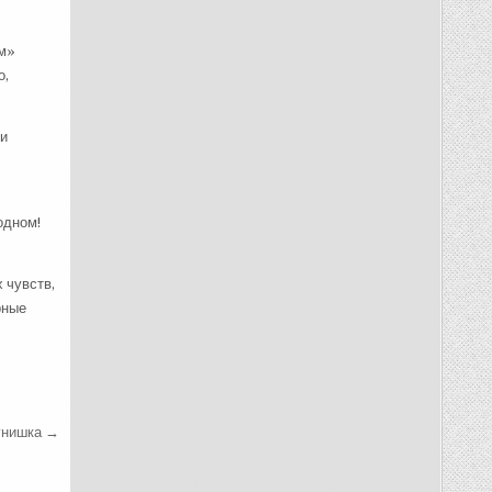
ьм»
о,
ми
одном!
 чувств,
рные
унишка →