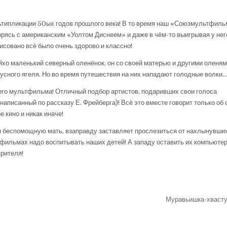
ьтипликации 50ых годов прошлого века! В то время наш «Союзмультфил
орясь с американским «Уолтом Диснеем» и даже в чём-то выигрывая у нег
исовано всё было очень здорово и классно!
йхо маленький северный оленёнок, он со своей матерью и другими оленя
усного ягеля. Но во время путешествия на них нападают голодные волки…
го мультфильма! Отличный подбор артистов, подаривших свои голоса
аписанный по рассказу Е. Фрейберга)! Всё это вместе говорит только об 
 кино и никак иначе!
ая беспомощную мать, взаправду заставляет прослезиться от нахлынувших
ьтфильмах надо воспитывать наших детей! А западу оставить их компьюте
зрителя!
Муравьишка-хваст