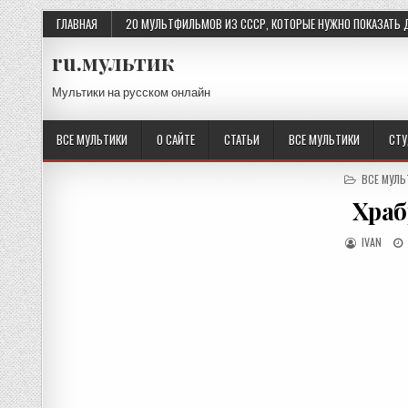
Skip
ГЛАВНАЯ
20 МУЛЬТФИЛЬМОВ ИЗ СССР, КОТОРЫЕ НУЖНО ПОКАЗАТЬ 
to
content
ru.мультик
Мультики на русском онлайн
ВСЕ МУЛЬТИКИ
О САЙТЕ
СТАТЬИ
ВСЕ МУЛЬТИКИ
СТ
POSTED
ВСЕ МУЛЬ
IN
Храб
AUTHOR:
IVAN