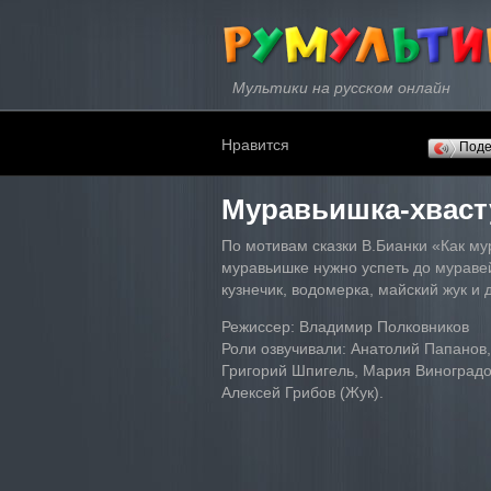
Мультики на русском онлайн
Нравится
Под
Муравьишка-хвас
По мотивам сказки В.Бианки «Как м
муравьишке нужно успеть до мураве
кузнечик, водомерка, майский жук и 
Режиссер: Владимир Полковников
Роли озвучивали: Анатолий Папанов
Григорий Шпигель, Мария Виноградо
Алексей Грибов (Жук).