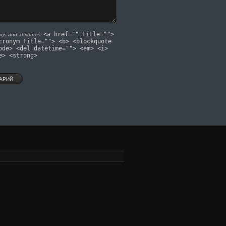
<a href="" title="">
gs and attributes:
cronym title=""> <b> <blockquote
ode> <del datetime=""> <em> <i>
e> <strong>