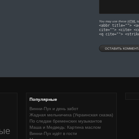
You may use these
HTML
ta
<abbr title=""> <a
cite=""> <cite> <c
<q cite=""> <strik
Популярные
Винни-Пух и день забот
Жадная мельничиха (Украинская сказка)
По следам бременских музыкантов
Маша и Медведь: Картина маслом
ные
Винни-Пух идёт в гости