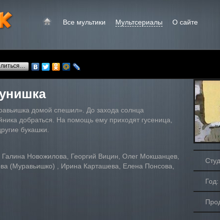
Все мультики
Мультсериалы
О сайте
елиться…
тунишка
уравьишка домой спешил». До захода солнца
йника добраться. На помощь ему приходят гусеница,
другие букашки.
, Галина Новожилова, Георгий Вицин, Олег Мокшанцев,
Сту
ва (Муравьишко) , Ирина Карташева, Елена Понсова,
Год:
Прод