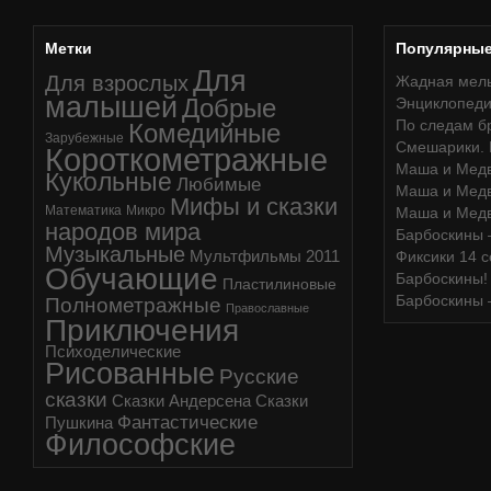
Метки
Популярны
Для
Для взрослых
Жадная мель
малышей
Добрые
Энциклопедия
По следам б
Комедийные
Зарубежные
Смешарики. 
Короткометражные
Маша и Медв
Кукольные
Любимые
Маша и Медв
Мифы и сказки
Математика
Микро
Маша и Медв
народов мира
Барбоскины 
Музыкальные
Мультфильмы 2011
Фиксики 14 
Обучающие
Барбоскины!
Пластилиновые
Барбоскины 
Полнометражные
Православные
Приключения
Психоделические
Рисованные
Русские
сказки
Сказки Андерсена
Сказки
Фантастические
Пушкина
Философские