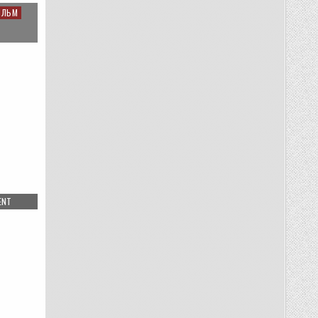
ХАН
(БАШКИРСКАЯ
ИЛЬМ
СКАЗКА)
ON
ENT
РИККИ-
ТИККИ-
ТАВИ