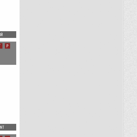
К
ИЙ
ЗАПИСИ
РОВНО
В
Г
Р
ТРИ
ПЯТНАДЦАТЬ
ON
ENT
СМЕШАРИКИ
—