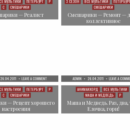
РАСПОРЯДОК
СЕ МУЛЬТИКИ
ПЕТЕРБУРГ
Р
3 СЕЗОН
ВСЕ МУЛЬТИКИ
ПЕТЕРБУР
Posted
С
СМЕШАРИКИ
СМЕШАРИКИ
in
шарики — Реалист
Смешарики — Ремонт — 
коллективное
PUBLISHED
ON
AUTHOR:
PUBLISHED
26.04.2011
LEAVE A COMMENT
ADMIN
26.04.2011
LEAVE A COMM
DATE:
СМЕШАРИКИ
DATE:
—
РЕАЛИСТ
СЕ МУЛЬТИКИ
ПЕТЕРБУРГ
Р
АНИМАККОРД
ВСЕ МУЛЬТИКИ
Posted
С
СМЕШАРИКИ
МАША И МЕДВЕДЬ
Р
in
ки — Рецепт хорошего
Маша и Медведь. Раз, два, 
настроения
Елочка, гори!