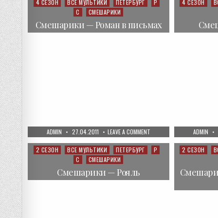
ДВА-
4 СЕЗОН
ВСЕ МУЛЬТИКИ
ПЕТЕРБУРГ
Р
4 СЕЗОН
В
Posted
Posted
ГОРОХ
С
СМЕШАРИКИ
in
in
Смешарики — Роман в письмах
Сме
AUTHOR:
PUBLISHED
ON
AUTHOR:
ADMIN
27.04.2011
LEAVE A COMMENT
ADMIN
DATE:
СМЕШАРИКИ
—
РОМАН
2 СЕЗОН
ВСЕ МУЛЬТИКИ
ПЕТЕРБУРГ
Р
2 СЕЗОН
В
Posted
Posted
В
С
СМЕШАРИКИ
in
in
ПИСЬМАХ
Смешарики — Рояль
Смешари