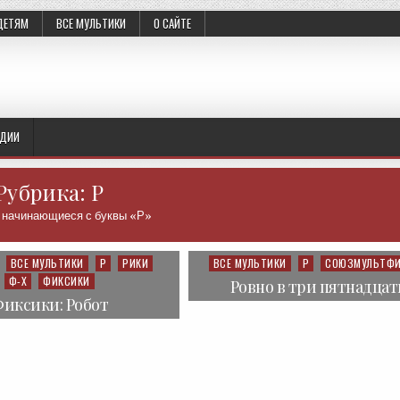
ДЕТЯМ
ВСЕ МУЛЬТИКИ
О САЙТЕ
УДИИ
Рубрика: Р
 начинающиеся с буквы «Р»
ВСЕ МУЛЬТИКИ
Р
РИКИ
ВСЕ МУЛЬТИКИ
Р
СОЮЗМУЛЬТФ
Posted
Ф-Х
ФИКСИКИ
in
Ровно в три пятнадцат
иксики: Робот