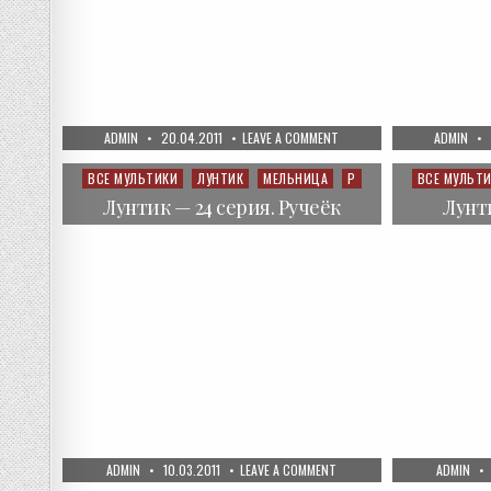
AUTHOR:
PUBLISHED
ON
AUTHOR:
ADMIN
20.04.2011
LEAVE A COMMENT
ADMIN
DATE:
СМЕШАРИКИ
—
РОЯЛЬ
ВСЕ МУЛЬТИКИ
ЛУНТИК
МЕЛЬНИЦА
Р
ВСЕ МУЛЬТ
Posted
Posted
in
in
Лунтик — 24 серия. Ручеёк
Лунти
AUTHOR:
PUBLISHED
ON
AUTHOR:
ADMIN
10.03.2011
LEAVE A COMMENT
ADMIN
DATE:
ЛУНТИК