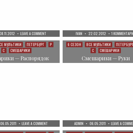
UBLISHED
ON
AUTHOR:
PUBLISHED
08.11.2012
LEAVE A COMMENT
IVAN
22.02.2012
1 КОММЕНТАР
ATE:
ФИКСИКИ:
DATE:
РОБОТ
СЕ МУЛЬТИКИ
ПЕТЕРБУРГ
Р
6 СЕЗОН
ВСЕ МУЛЬТИКИ
ПЕТЕРБУР
Posted
С
СМЕШАРИКИ
С
СМЕШАРИКИ
in
рики — Распорядок
Смешарики — Руки
PUBLISHED
ON
AUTHOR:
PUBLISHED
06.05.2011
LEAVE A COMMENT
ADMIN
06.05.2011
LEAVE A COMM
DATE:
СМЕШАРИКИ
DATE:
—