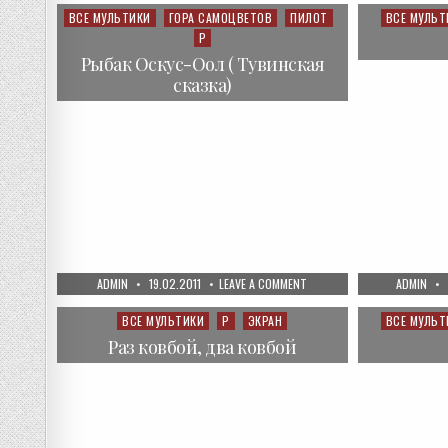
—
24
ВСЕ МУЛЬТИКИ
ГОРА САМОЦВЕТОВ
ПИЛОТ
ВСЕ МУЛЬТ
Posted
Posted
СЕРИЯ.
Р
in
in
РУЧЕЁК
Рыбак Оскус-Оол ( Тувинская
сказка)
AUTHOR:
PUBLISHED
ON
AUTHOR:
ADMIN
19.02.2011
LEAVE A COMMENT
ADMIN
DATE:
РЫБАК
ОСКУС-
ООЛ
ВСЕ МУЛЬТИКИ
Р
ЭКРАН
ВСЕ МУЛЬТ
Posted
Posted
(
in
in
ТУВИНСКАЯ
Раз ковбой, два ковбой
СКАЗКА)