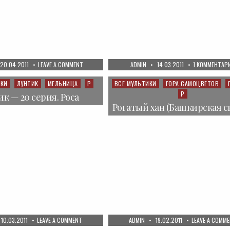
PUBLISHED
ON
AUTHOR:
PUBLISHED
20.04.2011
LEAVE A COMMENT
ADMIN
14.03.2011
1 КОММЕНТАР
DATE:
СМЕШАРИКИ
DATE:
—
РЕЦЕПТ
ИКИ
ЛУНТИК
МЕЛЬНИЦА
Р
ВСЕ МУЛЬТИКИ
ГОРА САМОЦВЕТОВ
Posted
ХОРОШЕГО
Р
in
НАСТРОЕНИЯ
к — 20 серия. Роса
Рогатый хан (Башкирская с
PUBLISHED
ON
AUTHOR:
PUBLISHED
10.03.2011
LEAVE A COMMENT
ADMIN
19.02.2011
LEAVE A COMM
DATE:
ЛУНТИК
DATE: