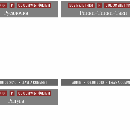
—
20
ИКИ
Р
СОЮЗМУЛЬТФИЛЬМ
ВСЕ МУЛЬТИКИ
Р
СОЮЗМУЛЬТФ
Posted
СЕРИЯ.
in
РОСА
Русалочка
Рикки-Тикки-Тави
PUBLISHED
ON
AUTHOR:
PUBLISHED
06.06.2010
LEAVE A COMMENT
ADMIN
06.06.2010
LEAVE A COMM
DATE:
РУСАЛОЧКА
DATE:
ИКИ
Р
СОЮЗМУЛЬТФИЛЬМ
Радуга