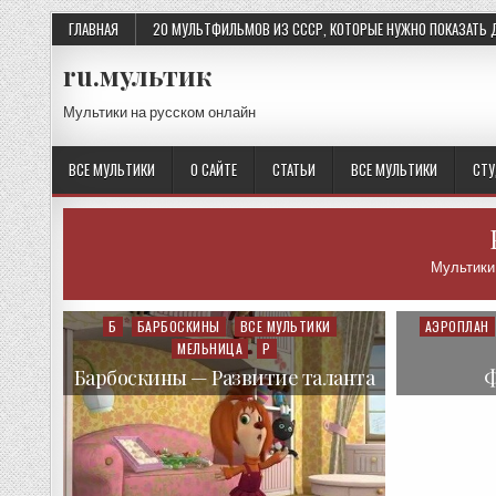
Skip
ГЛАВНАЯ
20 МУЛЬТФИЛЬМОВ ИЗ СССР, КОТОРЫЕ НУЖНО ПОКАЗАТЬ 
to
content
ru.мультик
Мультики на русском онлайн
ВСЕ МУЛЬТИКИ
О САЙТЕ
СТАТЬИ
ВСЕ МУЛЬТИКИ
СТ
Мультики
Б
БАРБОСКИНЫ
ВСЕ МУЛЬТИКИ
АЭРОПЛАН
Posted
Posted
МЕЛЬНИЦА
Р
in
in
Барбоскины — Развитие таланта
Ф