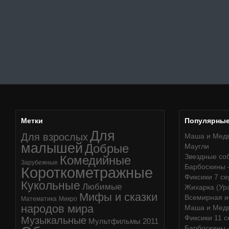
Метки
Популярны
Для
Для взрослых
Маша и Медв
малышей
Добрые
Маугли
Звездные соб
Комедийные
Зарубежные
Барбоскины 
Короткометражные
Фиксики 7 се
Кукольные
Любимые
Жихарка (Ура
Мифы и сказки
Всемирная и
Математика
Микро
народов мира
Маша и Медв
Фиксики 11 с
Музыкальные
Мультфильмы 2011
Барбоскины 