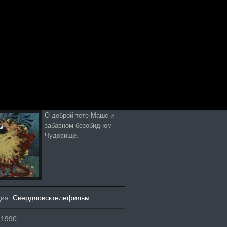
О доброй тете Маше и
забавном безобидном
Чудовище.
дия:
Свердловсктелефильм
 1990