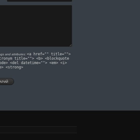
<a href="" title="">
gs and attributes:
cronym title=""> <b> <blockquote
ode> <del datetime=""> <em> <i>
e> <strong>