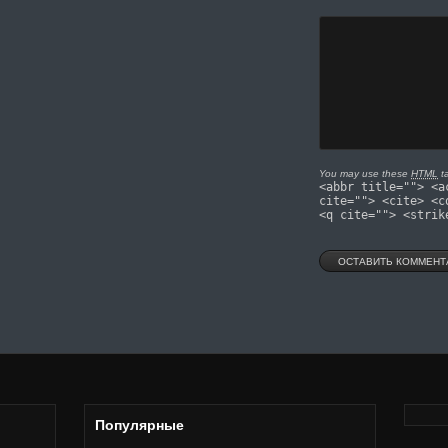
You may use these
HTML
ta
<abbr title=""> <a
cite=""> <cite> <c
<q cite=""> <strik
Популярные