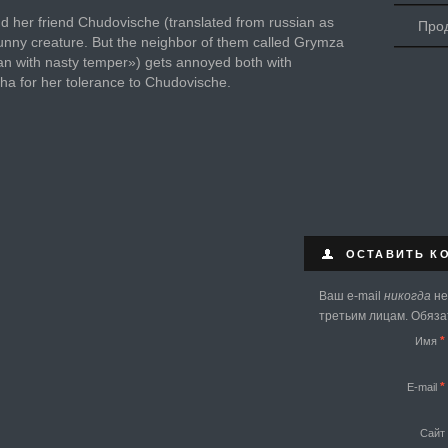
 her friend Chudovische (translated from russian as
Прод
nny creature. But the neighbor of them called Grymza
an with nasty temper») gets annoyed both with
ha for her tolerance to Chudovische.
ОСТАВИТЬ К
Ваш e-mail
никогда
не
третьим лицам. Обяз
*
Имя
*
E-mail
Сайт