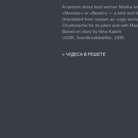
A cartoon about kind woman Masha and
«Monster» or «Beast») — a kind and fu
(translated from russian as «ugly wom
Chudovische for its jokes and with Mas
Based on story by Nina Katerli.
USSR, Sverdlovsktelefilm, 1990.
«
ЧУДЕСА В РЕШЕТЕ