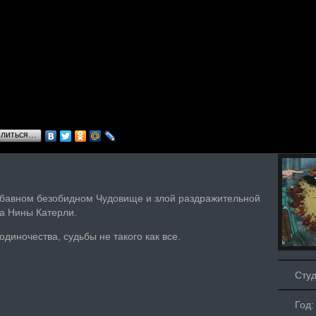
елиться…
абавном безобидном Чудовище и злой раздражительной
за Нины Катерли.
диночества, судьбы не такого как все.
Сту
Год: