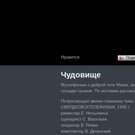
Нравится
Под
Чудовище
Мультфильм о доброй тете Маше, з
соседке-грымзе. По мотивам расска
Потрясающая звонко показана тема о
СВЕРДЛОВСКТЕЛЕФИЛЬМ, 1990 г.
режиссер Е. Нитылкина
сценарист С. Васильев
оператор В. Рожин
композитор В. Диканский