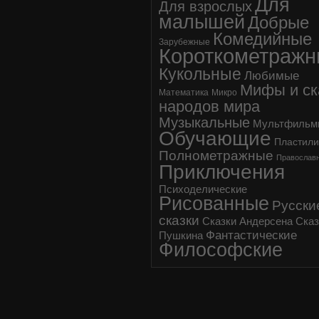
Для
Для взрослых
малышей
Добрые
Комедийные
Зарубежные
Короткометраж
Кукольные
Любимые
Мифы и ск
Математика
Микро
народов мира
Музыкальные
Мультфильм
Обучающие
Пластил
Полнометражные
Православ
Приключения
Психоделические
Рисованные
Русски
сказки
Сказки Андерсена
Сказ
Фантастические
Пушкина
Философские