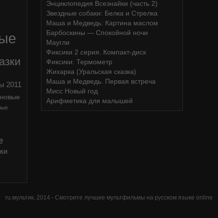
Энциклопедия Всезнайки (часть 2)
Звездные собаки: Белка и Стрелка
Маша и Медведь: Картина маслом
Барбоскины — Спокойной ночи
ные
Маугли
Фиксики 2 серия. Компакт-диск
азки
Фиксики: Термометр
Жихарка (Уральская сказка)
Маша и Медведь. Первая встреча
ы 2011
Мисс Новый год
иновые
Арифметика для малышей
ные
е
ки
ru.мультик,
2014
- Смотрите лучшие мультфильмы на русском языке online