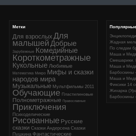
Метки
Популярны
Для
Для взрослых
Энциклопедия
малышей
Добрые
Жадная мель
По следам б
Комедийные
Зарубежные
Маша и Медв
Короткометражные
Смешарики. 
Кукольные
Любимые
Маша и Медв
Мифы и сказки
Барбоскины 
Математика
Микро
народов мира
Маша и Мед
Фиксики 14 
Музыкальные
Мультфильмы 2011
Обучающие
Жихарка (Ура
Пластилиновые
Барбоскины 
Полнометражные
Православные
Приключения
Психоделические
Рисованные
Русские
сказки
Сказки Андерсена
Сказки
Фантастические
Пушкина